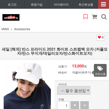
로그인
회원가입
마이페이지
최근본상품
VANS
Accessories
0
세일 [해외] 반스 프라이드 2021 화이트 스트랩백 모자 (커플모
자/반스 무지개/데일리모자/반스화이트모자)
13,000
상품가
원
배송비
개별(비례추가)
관련상품
사이즈
수량