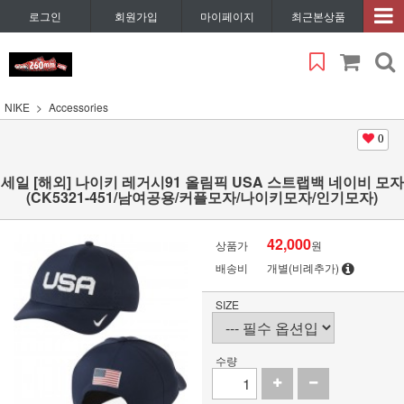
로그인
회원가입
마이페이지
최근본상품
NIKE
Accessories
0
세일 [해외] 나이키 레거시91 올림픽 USA 스트랩백 네이비 모자
(CK5321-451/남여공용/커플모자/나이키모자/인기모자)
42,000
상품가
원
배송비
개별(비례추가)
SIZE
수량