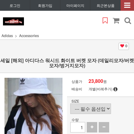
로그인
회원가입
마이페이지
최근본상품
Adidas
Accessories
0
세일 [해외] 아디다스 워시드 화이트 버켓 모자 (데일리모자/버켓
모자/벙거지모자)
23,800
상품가
원
배송비
개별(비례추가)
SIZE
수량