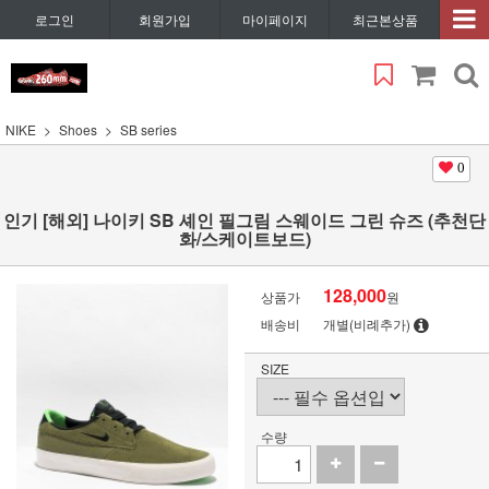
로그인
회원가입
마이페이지
최근본상품
NIKE
Shoes
SB series
0
인기 [해외] 나이키 SB 셰인 필그림 스웨이드 그린 슈즈 (추천단
화/스케이트보드)
128,000
상품가
원
배송비
개별(비례추가)
SIZE
수량