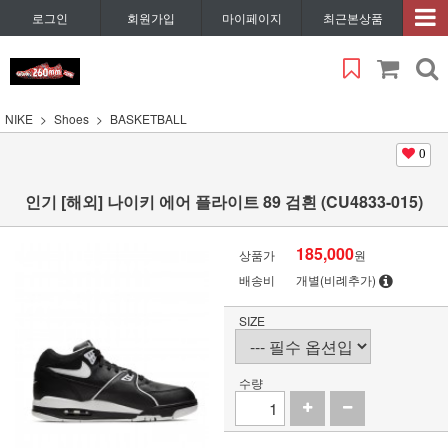
로그인
회원가입
마이페이지
최근본상품
NIKE
Shoes
BASKETBALL
0
인기 [해외] 나이키 에어 플라이트 89 검흰 (CU4833-015)
185,000
상품가
원
배송비
개별(비례추가)
SIZE
수량