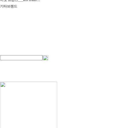
이엣 프란스___iets frans…
기타브랜드