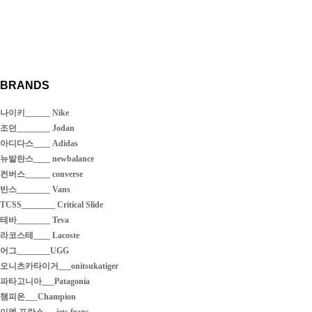
BRANDS
나이키______ Nike
조던________ Jodan
아디다스____ Adidas
뉴발란스____ newbalance
컨버스______ converse
반스________ Vans
TCSS________ Critical Slide
테바________ Teva
라코스테____ Lacoste
어그________UGG
오니츠카타이거___onitsukatiger
파타고니아___Patagonia
챔피온___Champion