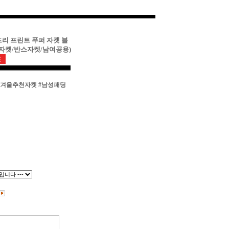
드리 프린트 푸퍼 자켓 블
천자켓/반스자켓/남여공용)
#겨울추천자켓
#남성패딩