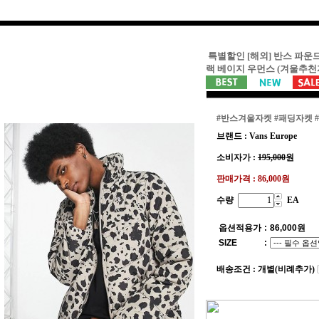
특별할인 [해외] 반스 파운
랙 베이지 우먼스 (겨울추
#반스겨울자켓
#패딩자켓
브랜드 : Vans Europe
소비자가 :
195,000
원
판매가격 :
86,000원
수량
EA
옵션적용가
:
86,000
원
SIZE
:
배송조건 : 개별(비례추가)