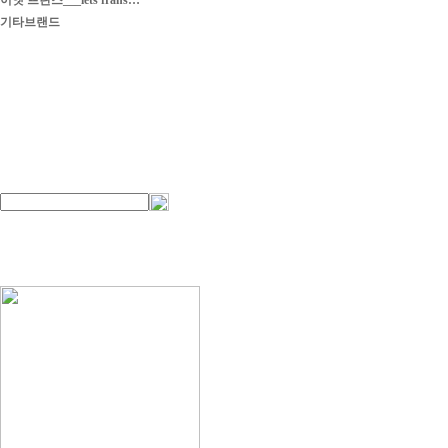
이엣 프란스___iets frans…
기타브랜드