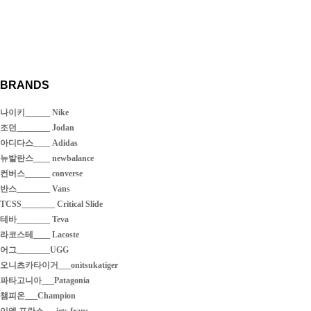
BRANDS
나이키______ Nike
조던________ Jodan
아디다스____ Adidas
뉴발란스____ newbalance
컨버스______ converse
반스________ Vans
TCSS________ Critical Slide
테바________ Teva
라코스테____ Lacoste
어그________UGG
오니츠카타이거___onitsukatiger
파타고니아___Patagonia
챔피온___Champion