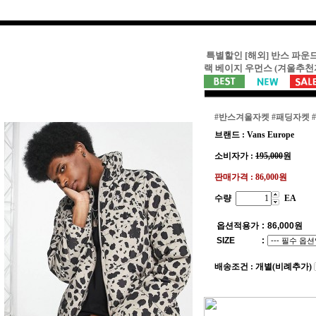
특별할인 [해외] 반스 파운
랙 베이지 우먼스 (겨울추
#반스겨울자켓
#패딩자켓
브랜드 : Vans Europe
소비자가 :
195,000
원
판매가격 :
86,000원
수량
EA
옵션적용가
:
86,000
원
SIZE
:
배송조건 : 개별(비례추가)