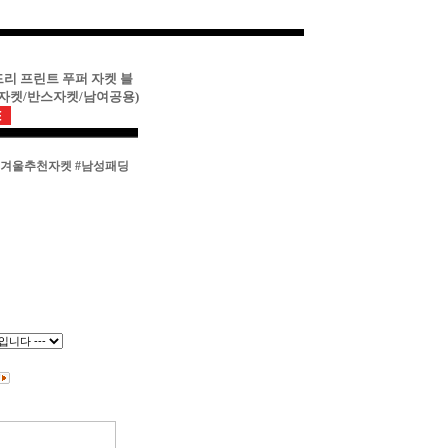
드리 프린트 푸퍼 자켓 블
천자켓/반스자켓/남여공용)
#겨울추천자켓
#남성패딩