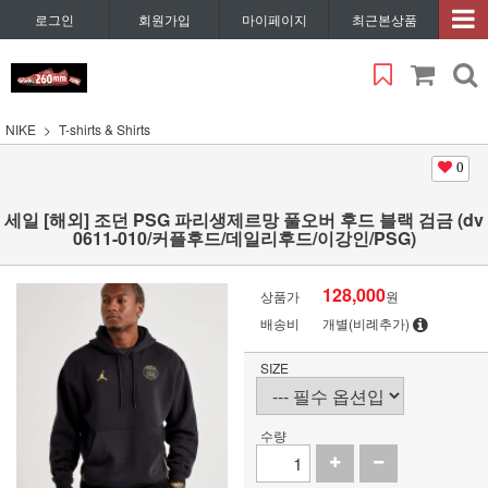
로그인
회원가입
마이페이지
최근본상품
NIKE
T-shirts & Shirts
0
세일 [해외] 조던 PSG 파리생제르망 풀오버 후드 블랙 검금 (dv
0611-010/커플후드/데일리후드/이강인/PSG)
128,000
상품가
원
배송비
개별(비례추가)
SIZE
수량