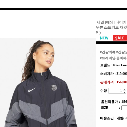
세일 [해외] 나이키 
우븐 스트리트 재킷 (
인)
#긴팔의류
#긴팔
#트레이닝/음바페
브랜드 : Nike Eur
소비자가 :
215,00
판매가격 :
156,0
수량
옵션적용가
:
156
SIZE
:
배송조건 : 개별(