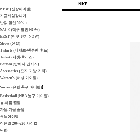
NIKE
NEW (신상아이템)
지금제일잘나가
반값 할인 50% ↑
SALE (직구 할인 NOW)
BEST (직구 인기 NOW)
Shoes (신발)
T-shirts (티셔츠·맨투맨·후드)
Jacket (자켓·후리스)
Bottom (반바지·긴바지)
Accessories (모자·가방·기타)
Women's (여성 아이템)
)
Soccer (유럽 축구 아이템)
Basketball (NBA 농구 아이템)
봄.여름 꿀템
가을.겨울 꿀템
샌들아이템
작은발 200~220 사이즈
단화