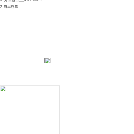
이엣 프란스___iets frans…
기타브랜드