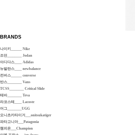
BRANDS
나이키______ Nike
조던________ Jodan
아디다스____ Adidas
뉴발란스____ newbalance
컨버스______ converse
반스________ Vans
TCSS________ Critical Slide
테바________ Teva
라코스테____ Lacoste
어그________UGG
오니츠카타이거___onitsukatiger
파타고니아___Patagonia
챔피온___Champion