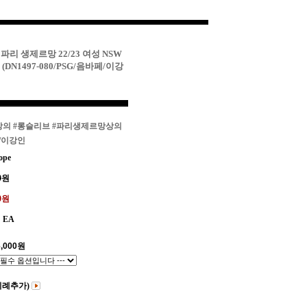
파리 생제르망 22/23 여성 NSW
DN1497-080/PSG/음바페/이강
상의
#롱슬리브
#파리생제르망상의
/이강인
ope
0
원
00원
EA
,000
원
비례추가)