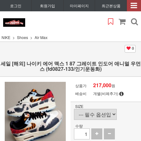
로그인
회원가입
마이페이지
최근본상품
NIKE
Shoes
Air Max
0
세일 [해외] 나이키 에어 맥스 1 87 그레이트 인도어 애니멀 우먼
스 (fd0827-133/인기운동화)
217,000
상품가
원
배송비
개별(비례추가)
SIZE
수량