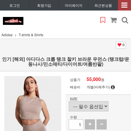
로그인
회원가입
마이페이지
최근본상품
Adidas
T-shirts & Shirts
0
인기 [해외] 아디다스 크롭 탱크 찰키 브라운 우먼스 (탱크탑/운
동나시/민소매티/다이어트/여름반팔)
55,000
상품가
원
배송비
개별(비례추가)
SIZE
수량