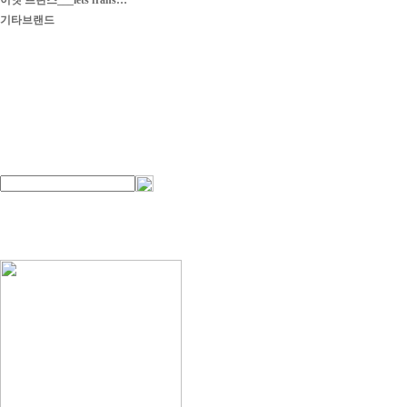
이엣 프란스___iets frans…
기타브랜드