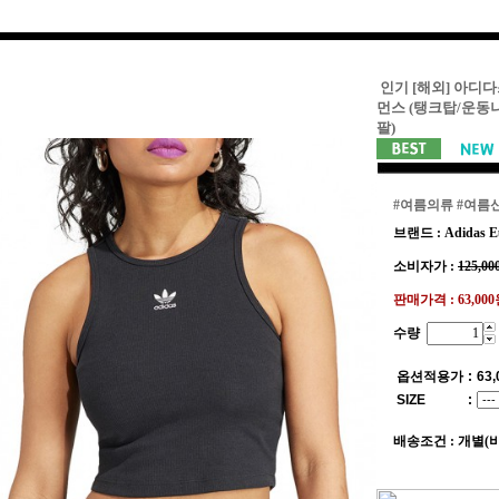
인기 [해외] 아디다
먼스 (탱크탑/운동
팔)
#여름의류
#여름
브랜드 : Adidas E
소비자가 :
125,00
판매가격 :
63,00
수량
옵션적용가
:
63,
SIZE
:
배송조건 : 개별(