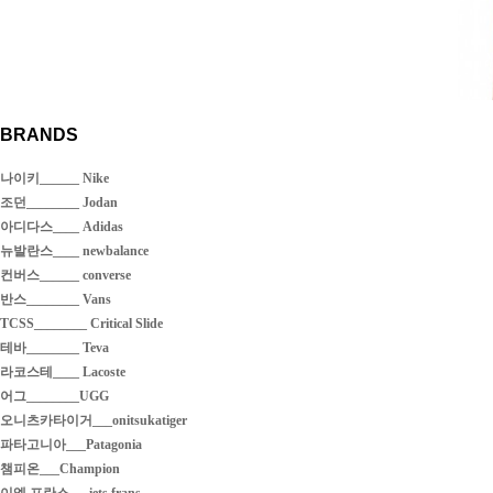
BRANDS
나이키______ Nike
조던________ Jodan
아디다스____ Adidas
뉴발란스____ newbalance
컨버스______ converse
반스________ Vans
TCSS________ Critical Slide
테바________ Teva
라코스테____ Lacoste
어그________UGG
오니츠카타이거___onitsukatiger
파타고니아___Patagonia
챔피온___Champion