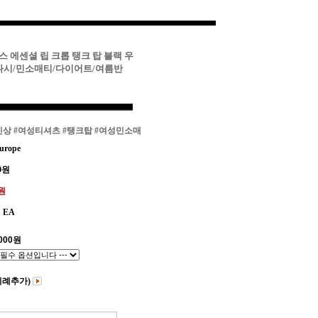
스 에센셜 립 크롭 탱크 탑 블랙 우
나시/민소매티/다이어트/여름반
신상
#여성티셔츠
#탱크탑
#여성민소매
urope
0
원
0원
EA
000
원
비례추가)