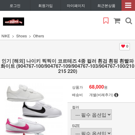
로그인
회원가입
마이페이지
최근본상품
NIKE
Shoes
Others
0
인기 [해외] 나이키 찍찍이 코르테즈 4종 컬러 흰검 흰핑 흰빨파
화이트 (904767-100/904767-109/904767-103/904767-100/210
215 220)
68,000
상품가
원
배송비
개별(비례추가)
컬러
SIZE