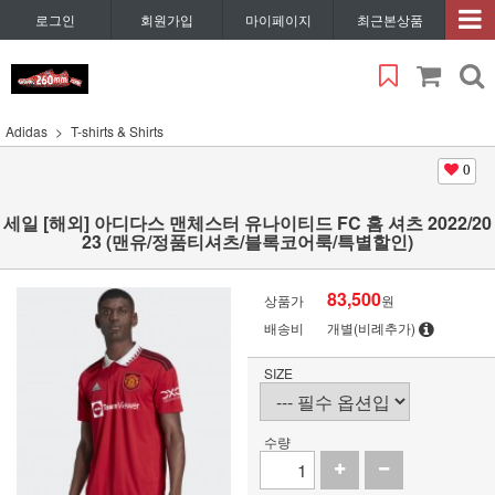
로그인
회원가입
마이페이지
최근본상품
Adidas
T-shirts & Shirts
0
세일 [해외] 아디다스 맨체스터 유나이티드 FC 홈 셔츠 2022/20
23 (맨유/정품티셔츠/블록코어룩/특별할인)
83,500
상품가
원
배송비
개별(비례추가)
SIZE
수량