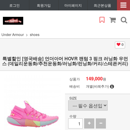
로그인
회원가입
마이페이지
최근본상품
Under Armour
shoes
0
특별할인 [영국배송] 언더아머 HOVR 팬텀 3 핑크 러닝화 우먼
스 (데일리운동화/추천운동화/러닝화/런닝화/커리/스테픈커리)
149,000
상품가
원
배송비
개별(비례추가)
SIZE
수량