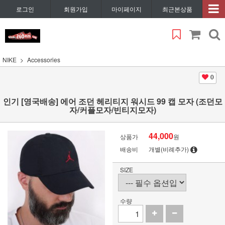
로그인
회원가입
마이페이지
최근본상품
NIKE
Accessories
0
인기 [영국배송] 에어 조던 헤리티지 워시드 99 캡 모자 (조던모
자/커플모자/빈티지모자)
44,000
상품가
원
배송비
개별(비례추가)
SIZE
수량