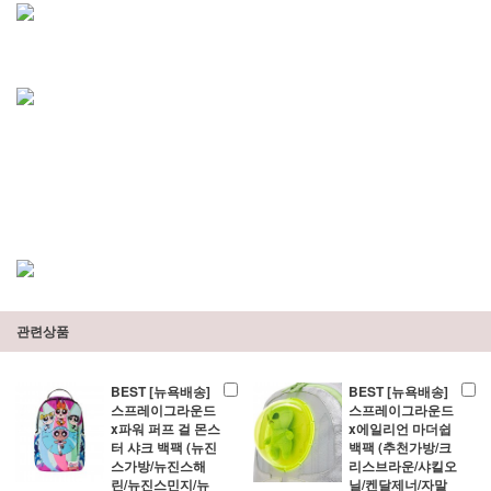
관련상품
BEST [뉴욕배송]
BEST [뉴욕배송]
스프레이그라운드
스프레이그라운드
x파워 퍼프 걸 몬스
x에일리언 마더쉽
터 샤크 백팩 (뉴진
백팩 (추천가방/크
스가방/뉴진스해
리스브라운/샤킬오
린/뉴진스민지/뉴
닐/켄달제너/자말