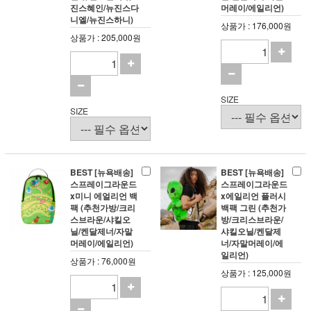
진스혜인/뉴진스다
머레이/에일리언)
니엘/뉴진스하니)
상품가 : 176,000원
상품가 : 205,000원
SIZE
SIZE
BEST [뉴욕배송]
BEST [뉴욕배송]
스프레이그라운드
스프레이그라운드
x미니 에얼리언 백
x에일리언 플러시
팩 (추천가방/크리
백팩 그린 (추천가
스브라운/샤킬오
방/크리스브라운/
닐/켄달제너/자말
샤킬오닐/켄달제
머레이/에일리언)
너/자말머레이/에
일리언)
상품가 : 76,000원
상품가 : 125,000원