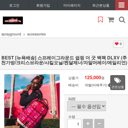
로그인
회원가입
마이페이지
최근본상품
sprayground
accessories
0
BEST [뉴욕배송] 스프레이그라운드 쉽핑 더 굿 백팩 DLXV (추
천가방/크리스브라운/샤킬오닐/켄달제너/자말머레이/에일리언)
125,000
상품가
원
배송비
개별(비례추가)
관련상품
SIZE
수량