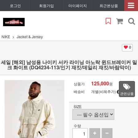
로그인
회원가입
마이페이지
최근본상품
NIKE
Jacket & Jersey
0
세일 [해외] 남성용 나이키 서카 라이닝 아노락 윈드브레이커 밀
크 화이트 (DQ4234-113/인기 재킷/데일리 재킷/바람막이)
125,000
상품가
원
배송비
개별(비례추가)
관련상품
SIZE
수량