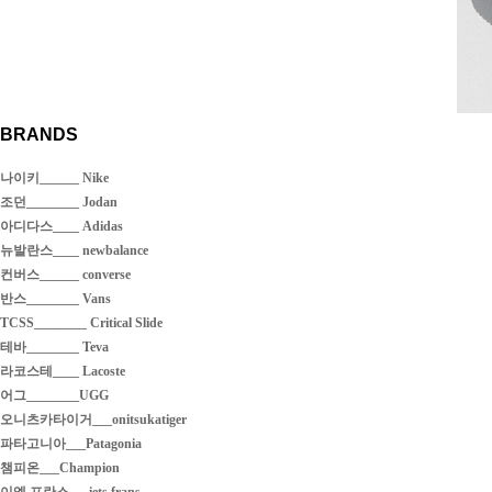
BRANDS
나이키______ Nike
조던________ Jodan
아디다스____ Adidas
뉴발란스____ newbalance
컨버스______ converse
반스________ Vans
TCSS________ Critical Slide
테바________ Teva
라코스테____ Lacoste
어그________UGG
오니츠카타이거___onitsukatiger
파타고니아___Patagonia
챔피온___Champion