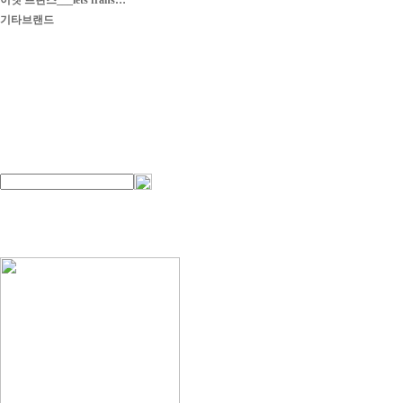
이엣 프란스___iets frans…
기타브랜드