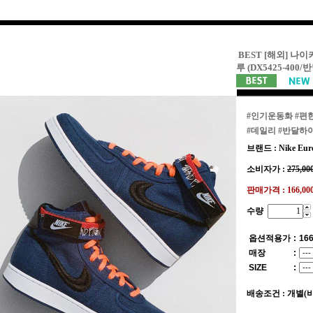
BEST [해외] 나이
루 (DX5425-400
#인기운동화
#편
#데일리
#반달하
브랜드 : Nike Eur
소비자가 :
275,00
판매가격 :
166,0
수량
옵션적용가
:
166
매장
:
SIZE
:
배송조건 : 개별(