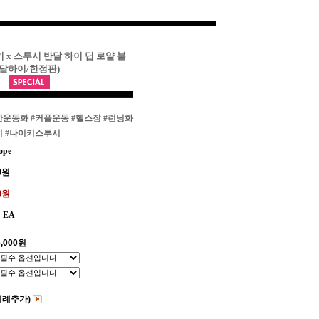
키 x 스투시 반달 하이 딥 로얄 블
/반달하이/한정판)
한운동화
#커플운동
#헬스장
#런닝화
이
#나이키스투시
ope
0
원
00원
EA
,000
원
비례추가)