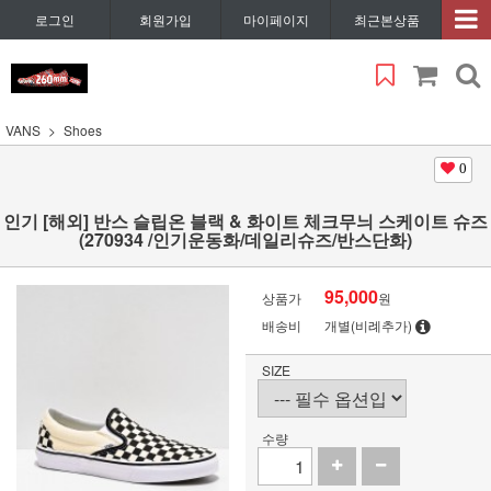
로그인
회원가입
마이페이지
최근본상품
VANS
Shoes
0
인기 [해외] 반스 슬립온 블랙 & 화이트 체크무늬 스케이트 슈즈
(270934 /인기운동화/데일리슈즈/반스단화)
95,000
상품가
원
배송비
개별(비례추가)
SIZE
수량