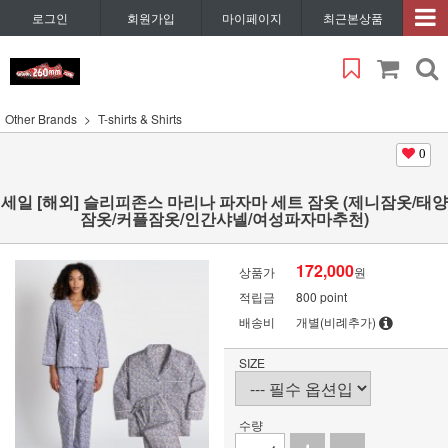
로그인
회원가입
마이페이지
최근본상품
Other Brands
T-shirts & Shirts
0
세일 [해외] 슬리피존스 마리나 파자마 세트 잠옷 (제니잠옷/태양
잠옷/커플잠옷/인간샤넬/여성파자마추천)
172,000
상품가
원
적립금
800 point
배송비
개별(비례추가)
SIZE
수량