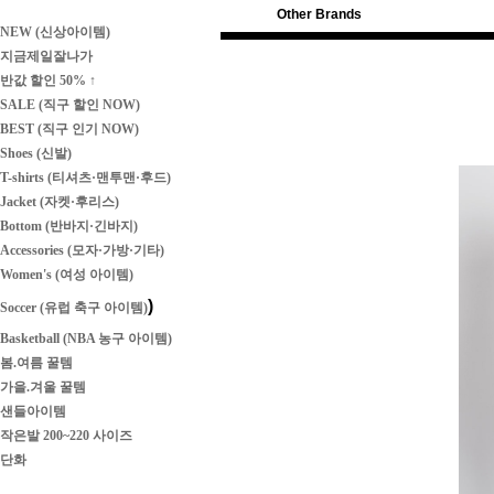
Other Brands
NEW (신상아이템)
지금제일잘나가
반값 할인 50% ↑
SALE (직구 할인 NOW)
BEST (직구 인기 NOW)
Shoes (신발)
T-shirts (티셔츠·맨투맨·후드)
Jacket (자켓·후리스)
Bottom (반바지·긴바지)
Accessories (모자·가방·기타)
Women's (여성 아이템)
)
Soccer (유럽 축구 아이템)
Basketball (NBA 농구 아이템)
봄.여름 꿀템
가을.겨울 꿀템
샌들아이템
작은발 200~220 사이즈
단화