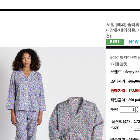
세일 [해외] 슬리피
니잠옷/태양잠옷/
천)
#여성파자마
#여
#커플잠옷
브랜드 : sleepyjon
소비자가 :
295,00
판매가격 :
172,0
적립금액 :
800 po
수량
옵션적용가
:
172
SIZE
:
배송조건 : 개별(