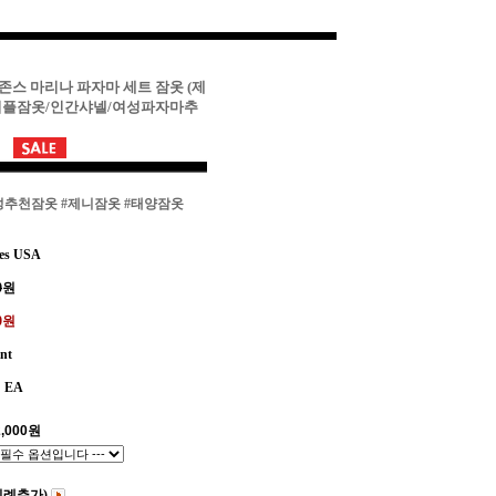
존스 마리나 파자마 세트 잠옷 (제
커플잠옷/인간샤넬/여성파자마추
성추천잠옷
#제니잠옷
#태양잠옷
es USA
0
원
00원
int
EA
,000
원
비례추가)