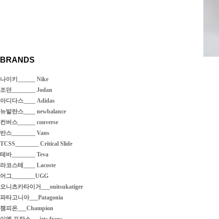
BRANDS
나이키______ Nike
조던________ Jodan
아디다스____ Adidas
뉴발란스____ newbalance
컨버스______ converse
반스________ Vans
TCSS________ Critical Slide
테바________ Teva
라코스테____ Lacoste
어그________UGG
오니츠카타이거___onitsukatiger
파타고니아___Patagonia
챔피온___Champion