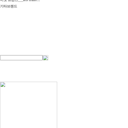
이엣 프란스___iets frans…
기타브랜드