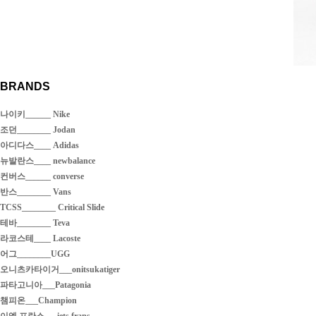
BRANDS
나이키______ Nike
조던________ Jodan
아디다스____ Adidas
뉴발란스____ newbalance
컨버스______ converse
반스________ Vans
TCSS________ Critical Slide
테바________ Teva
라코스테____ Lacoste
어그________UGG
오니츠카타이거___onitsukatiger
파타고니아___Patagonia
챔피온___Champion