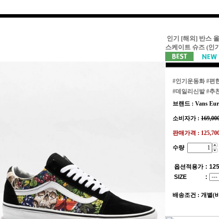
인기 [해외] 반스 
스케이트 슈즈 (인
#인기운동화
#편
#데일리신발
#추
브랜드 : Vans Eur
소비자가 :
169,00
판매가격 :
125,7
수량
옵션적용가
:
125
SIZE
:
배송조건 : 개별(