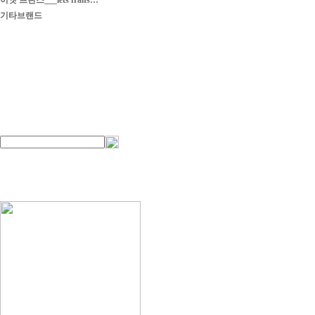
이엣 프란스___iets frans…
기타브랜드