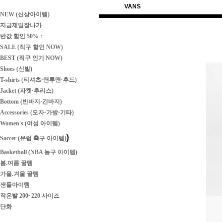
VANS
NEW (신상아이템)
지금제일잘나가
반값 할인 50% ↑
SALE (직구 할인 NOW)
BEST (직구 인기 NOW)
Shoes (신발)
T-shirts (티셔츠·맨투맨·후드)
Jacket (자켓·후리스)
Bottom (반바지·긴바지)
Accessories (모자·가방·기타)
Women's (여성 아이템)
)
Soccer (유럽 축구 아이템)
Basketball (NBA 농구 아이템)
봄.여름 꿀템
가을.겨울 꿀템
샌들아이템
작은발 200~220 사이즈
단화