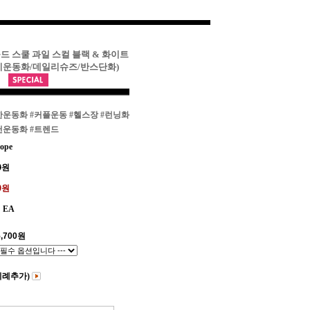
올드 스쿨 과일 스컬 블랙 & 화이트
기운동화/데일리슈즈/반스단화)
한운동화
#커플운동
#헬스장
#런닝화
천운동화
#트렌드
ope
0
원
00원
EA
,700
원
비례추가)