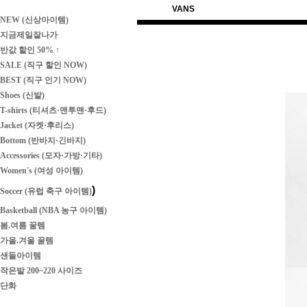
VANS
NEW (신상아이템)
지금제일잘나가
반값 할인 50% ↑
SALE (직구 할인 NOW)
BEST (직구 인기 NOW)
Shoes (신발)
T-shirts (티셔츠·맨투맨·후드)
Jacket (자켓·후리스)
Bottom (반바지·긴바지)
Accessories (모자·가방·기타)
Women's (여성 아이템)
)
Soccer (유럽 축구 아이템)
Basketball (NBA 농구 아이템)
봄.여름 꿀템
가을.겨울 꿀템
샌들아이템
작은발 200~220 사이즈
단화