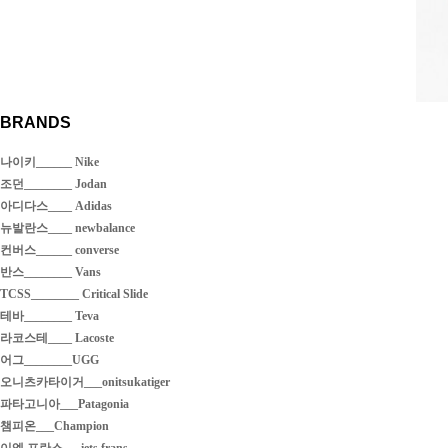
BRANDS
나이키______ Nike
조던________ Jodan
아디다스____ Adidas
뉴발란스____ newbalance
컨버스______ converse
반스________ Vans
TCSS________ Critical Slide
테바________ Teva
라코스테____ Lacoste
어그________UGG
오니츠카타이거___onitsukatiger
파타고니아___Patagonia
챔피온___Champion