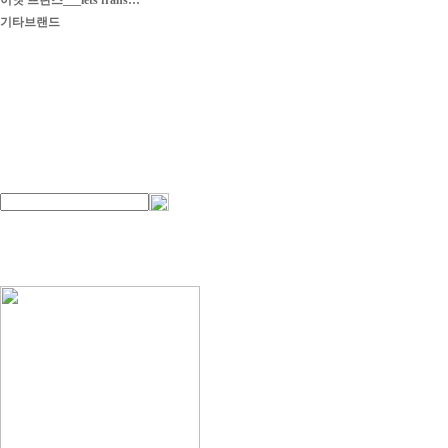
이엣 프란스___iets frans…
기타브랜드