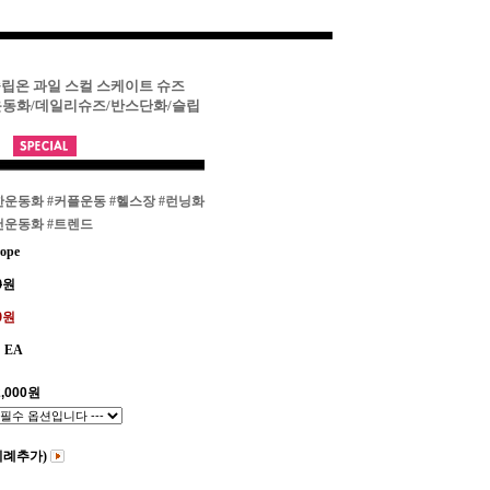
슬립온 과일 스컬 스케이트 슈즈
운동화/데일리슈즈/반스단화/슬립
한운동화
#커플운동
#헬스장
#런닝화
천운동화
#트렌드
ope
0
원
00원
EA
,000
원
비례추가)