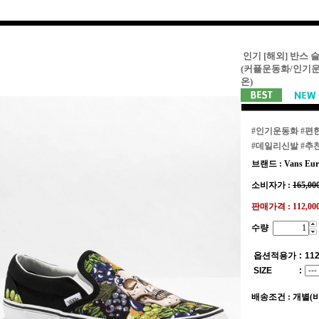
인기 [해외] 반스 
(커플운동화/인기
온)
#인기운동화
#편
#데일리신발
#추
브랜드 : Vans Eur
소비자가 :
165,00
판매가격 :
112,0
수량
옵션적용가
:
112
SIZE
:
배송조건 : 개별(