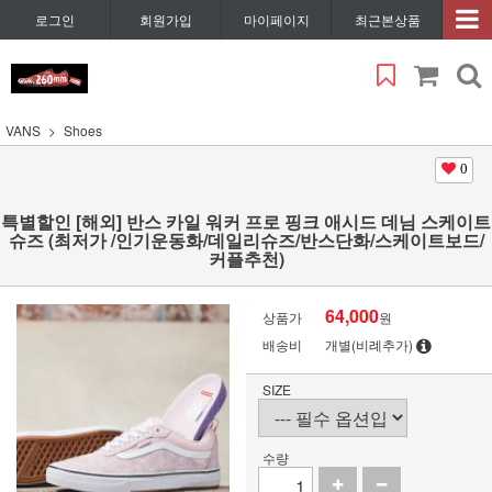
로그인
회원가입
마이페이지
최근본상품
VANS
Shoes
0
특별할인 [해외] 반스 카일 워커 프로 핑크 애시드 데님 스케이트
슈즈 (최저가 /인기운동화/데일리슈즈/반스단화/스케이트보드/
커플추천)
64,000
상품가
원
배송비
개별(비례추가)
SIZE
수량