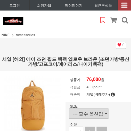
로그인
회원가입
마이페이지
최근본상품
NIKE
Accessories
0
세일 [해외] 에어 조던 필드 백팩 옐로우 브라운 (조던가방/등산
가방/고프코어/에어리스/나이키백팩)
76,000
상품가
원
적립금
400 point
배송비
개별(비례추가)
SIZE
수량