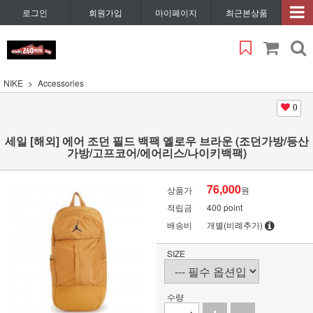
로그인
회원가입
마이페이지
최근본상품
NIKE
Accessories
0
세일 [해외] 에어 조던 필드 백팩 옐로우 브라운 (조던가방/등산
가방/고프코어/에어리스/나이키백팩)
76,000
상품가
원
적립금
400 point
배송비
개별(비례추가)
SIZE
수량