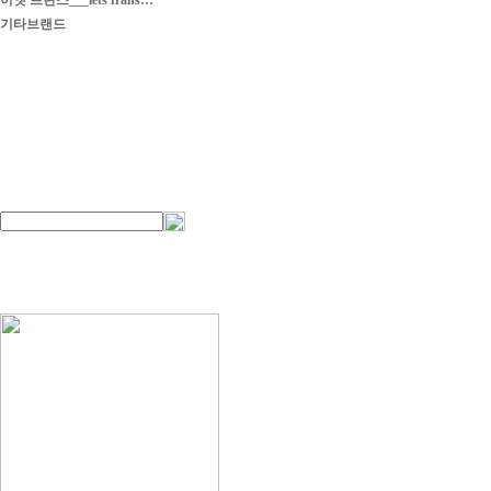
이엣 프란스___iets frans…
기타브랜드