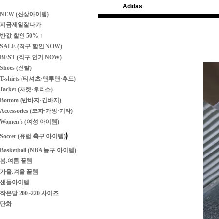
Adidas
NEW (신상아이템)
지금제일잘나가
반값 할인 50% ↑
SALE (직구 할인 NOW)
BEST (직구 인기 NOW)
Shoes (신발)
T-shirts (티셔츠·맨투맨·후드)
Jacket (자켓·후리스)
Bottom (반바지·긴바지)
Accessories (모자·가방·기타)
Women's (여성 아이템)
)
Soccer (유럽 축구 아이템)
Basketball (NBA 농구 아이템)
봄.여름 꿀템
가을.겨울 꿀템
샌들아이템
작은발 200~220 사이즈
단화