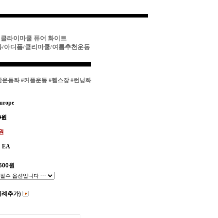
폼 클라이마쿨 퓨어 화이트
운동화/아디폼/클리마쿨/여름추천운동
한운동화
#커플운동
#헬스장
#런닝화
urope
0
원
0원
EA
600
원
비례추가)