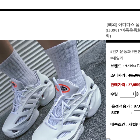
[해외] 아디다스 
(IF3901/여름
화)
#인기운동화
#편
#데일리
브랜드 : Adidas E
소비자가 :
195,00
판매가격 :
87,60
수량
옵션적용가
:
87,
SIZE
:
배송조건 : 개별(