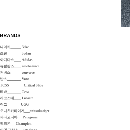
BRANDS
나이키______ Nike
조던________ Jodan
아디다스____ Adidas
뉴발란스____ newbalance
컨버스______ converse
반스________ Vans
TCSS________ Critical Slide
테바________ Teva
라코스테____ Lacoste
어그________UGG
오니츠카타이거___onitsukatiger
파타고니아___Patagonia
챔피온___Champion