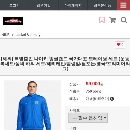
로그인
회원가입
마이페이지
최근본상품
NIKE
Jacket & Jersey
0
[해외] 특별할인 나이키 잉글랜드 국가대표 트레이닝 세트 (운동
복세트/상의 하의 세트/해리케인/벨링엄/필포든/영국/프리미어리
그)
99,000
상품가
원
적립금
750 point
배송비
개별(비례추가)
사이즈
수량