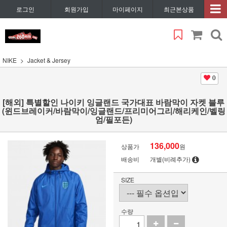
로그인
회원가입
마이페이지
최근본상품
NIKE
Jacket & Jersey
0
[해외] 특별할인 나이키 잉글랜드 국가대표 바람막이 자켓 블루
(윈드브레이커/바람막이/잉글랜드/프리미어그리/해리케인/벨링
엄/필포든)
136,000
상품가
원
배송비
개별(비례추가)
SIZE
수량