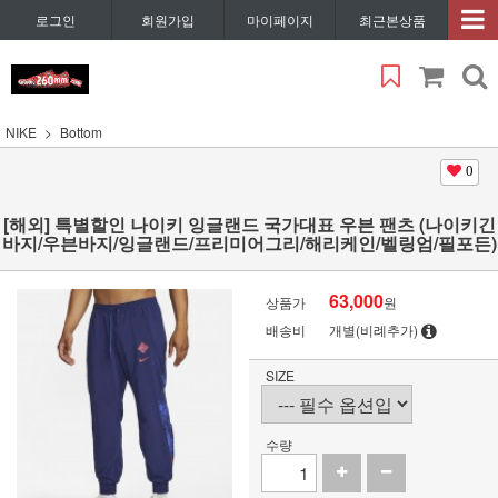
로그인
회원가입
마이페이지
최근본상품
NIKE
Bottom
0
[해외] 특별할인 나이키 잉글랜드 국가대표 우븐 팬츠 (나이키긴
바지/우븐바지/잉글랜드/프리미어그리/해리케인/벨링엄/필포든)
63,000
상품가
원
배송비
개별(비례추가)
SIZE
수량