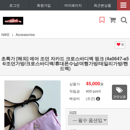
로그인
회원가입
마이페이지
최근본상품
NIKE
Accessories
0
초특가 [해외] 에어 조던 자카드 크로스바디백 핑크 (4a0647-a5
4/조던가방/크로스바디백/휴대폰수납/여행가방/데일리가방/핸
드백)
45,000
상품가
원
적립금
400 point
관련상품
배송비
(조건)
SIZE