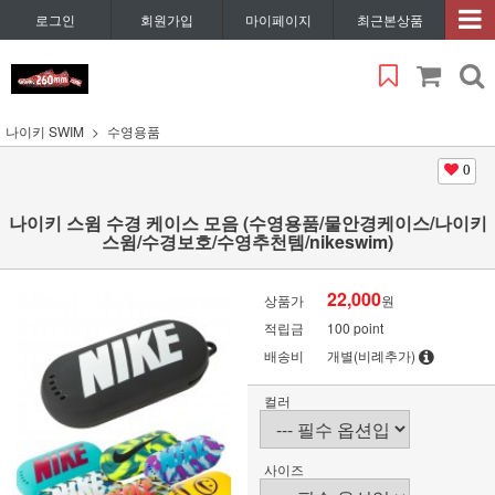
로그인
회원가입
마이페이지
최근본상품
나이키 SWIM
수영용품
0
나이키 스윔 수경 케이스 모음 (수영용품/물안경케이스/나이키
스윔/수경보호/수영추천템/nikeswim)
22,000
상품가
원
적립금
100 point
배송비
개별(비례추가)
컬러
사이즈