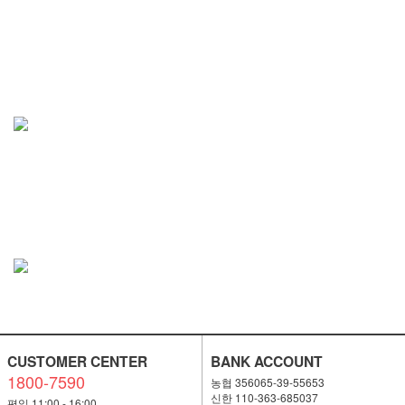
CUSTOMER CENTER
BANK ACCOUNT
1800-7590
농협 356065-39-55653
신한 110-363-685037
평일 11:00 - 16:00