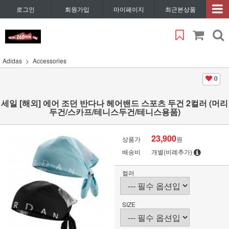
로그인
회원가입
마이페이지
최근본상품
Adidas
Accessories
0
세일 [해외] 에어 조던 반다나 헤어밴드 스포츠 두건 2컬러 (머리
두건/스카프/테니스두건/테니스용품)
23,900
상품가
원
배송비
개별(비례추가)
컬러
SIZE