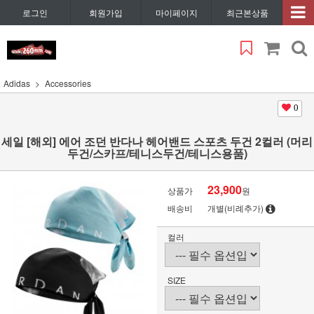
로그인
회원가입
마이페이지
최근본상품
Adidas
Accessories
0
세일 [해외] 에어 조던 반다나 헤어밴드 스포츠 두건 2컬러 (머리
두건/스카프/테니스두건/테니스용품)
23,900
상품가
원
배송비
개별(비례추가)
컬러
SIZE