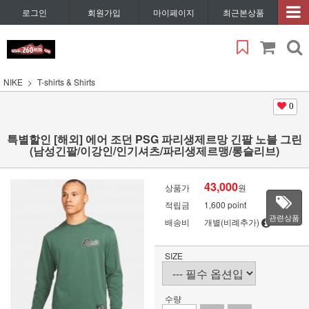
로그인
회원가입
마이페이지
최근본상품
NIKE
T-shirts & Shirts
0
특별할인 [해외] 에어 조던 PSG 파리생제르망 긴팔 노블 그린
(남성긴팔/이강인/인기셔츠/파리생제르맹/롱슬리브)
43,000
상품가
원
적립금
1,600 point
관련상품
배송비
개별(비례추가)
SIZE
수량