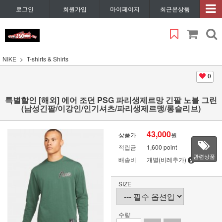
로그인
회원가입
마이페이지
최근본상품
NIKE
T-shirts & Shirts
0
특별할인 [해외] 에어 조던 PSG 파리생제르망 긴팔 노블 그린
(남성긴팔/이강인/인기셔츠/파리생제르맹/롱슬리브)
43,000
상품가
원
적립금
1,600 point
관련상품
배송비
개별(비례추가)
SIZE
수량