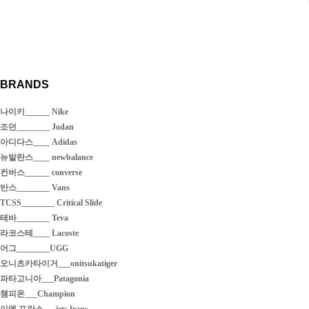
BRANDS
나이키______ Nike
조던________ Jodan
아디다스____ Adidas
뉴발란스____ newbalance
컨버스______ converse
반스________ Vans
TCSS________ Critical Slide
테바________ Teva
라코스테____ Lacoste
어그________UGG
오니츠카타이거___onitsukatiger
파타고니아___Patagonia
챔피온___Champion