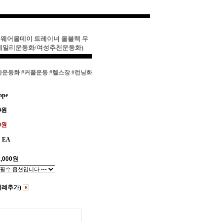
키 웨어올데이 트레이너 올블랙 우
/데일리운동화/여성추천운동화)
한운동화
#커플운동
#헬스장
#런닝화
ope
0
원
00원
EA
,000
원
비례추가)