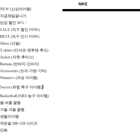
NIKE
NEW (신상아이템)
지금제일잘나가
반값 할인 50% ↑
SALE (직구 할인 NOW)
BEST (직구 인기 NOW)
Shoes (신발)
T-shirts (티셔츠·맨투맨·후드)
Jacket (자켓·후리스)
Bottom (반바지·긴바지)
Accessories (모자·가방·기타)
Women's (여성 아이템)
)
Soccer (유럽 축구 아이템)
Basketball (NBA 농구 아이템)
봄.여름 꿀템
가을.겨울 꿀템
샌들아이템
작은발 200~220 사이즈
단화