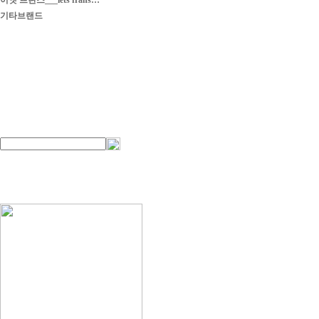
이엣 프란스___iets frans…
기타브랜드