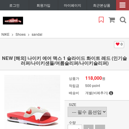
로그인
회원가입
마이페이지
최근본상품
NIKE
Shoes
sandal
0
NEW [해외] 나이키 에어 맥스 1 슬라이드 화이트 레드 (인기슬
러퍼/나이키샌들/여름슬리퍼/나이키슬리퍼)
118,000
상품가
원
적립금
500 point
배송비
개별(비례추가)
SIZE
수량