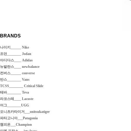
BRANDS
나이키______ Nike
조던________ Jodan
아디다스____ Adidas
뉴발란스____ newbalance
컨버스______ converse
반스________ Vans
TCSS________ Critical Slide
테바________ Teva
라코스테____ Lacoste
어그________UGG
오니츠카타이거___onitsukatiger
파타고니아___Patagonia
챔피온___Champion