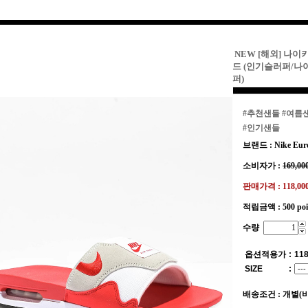
NEW [해외] 나이
드 (인기슬러퍼/
퍼)
#추천샌들
#여름
#인기샌들
브랜드 : Nike Eur
소비자가 :
169,00
판매가격 :
118,0
적립금액 :
500 po
수량
옵션적용가
:
118
SIZE
:
배송조건 : 개별(