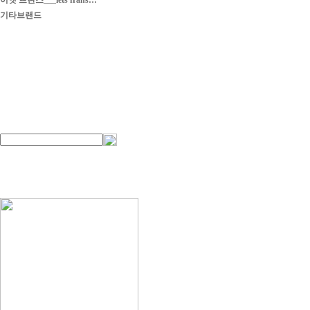
이엣 프란스___iets frans…
기타브랜드