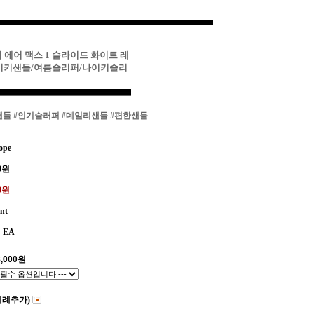
키 에어 맥스 1 슬라이드 화이트 레
나이키샌들/여름슬리퍼/나이키슬리
샌들
#인기슬러퍼
#데일리샌들
#편한샌들
ope
0
원
00원
int
EA
,000
원
비례추가)