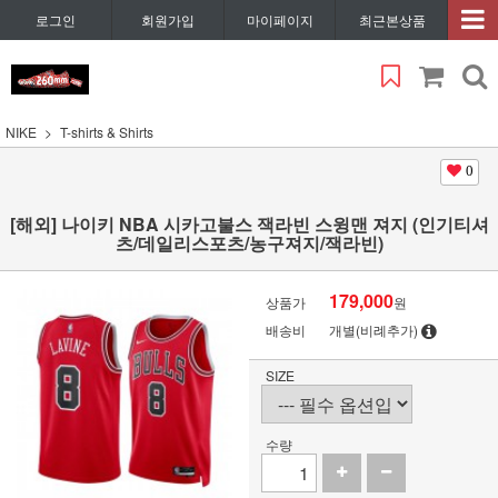
로그인
회원가입
마이페이지
최근본상품
NIKE
T-shirts & Shirts
0
[해외] 나이키 NBA 시카고불스 잭라빈 스윙맨 져지 (인기티셔
츠/데일리스포츠/농구져지/잭라빈)
179,000
상품가
원
배송비
개별(비례추가)
SIZE
수량