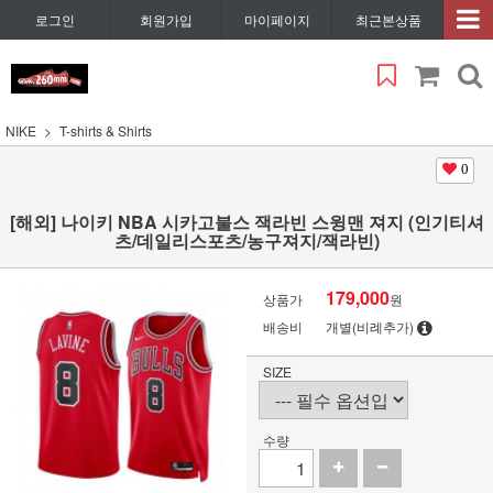
로그인
회원가입
마이페이지
최근본상품
NIKE
T-shirts & Shirts
0
[해외] 나이키 NBA 시카고불스 잭라빈 스윙맨 져지 (인기티셔
츠/데일리스포츠/농구져지/잭라빈)
179,000
상품가
원
배송비
개별(비례추가)
SIZE
수량