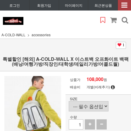
로그인
회원가입
마이페이지
최근본상품
A-COLD-WALL
accessories
1
특별할인 [해외] A-COLD-WALL X 이스트백 오프화이트 백팩
(배낭/여행가방/직장인/대학생/데일리가방/어콜드월)
108,000
상품가
원
배송비
개별(비례추가)
SIZE
수량