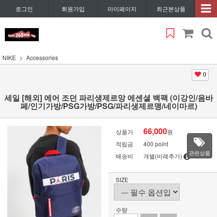
로그인
회원가입
마이페이지
최근본상품
NIKE
Accessories
0
세일 [해외] 에어 조던 파리생제르망 에센셜 백팩 (이강인/음바
페/인기가방/PSG가방/PSG/파리생제르맹/네이마르)
66,000
상품가
원
적립금
400 point
관련상품
배송비
개별(비례추가)
SIZE
수량