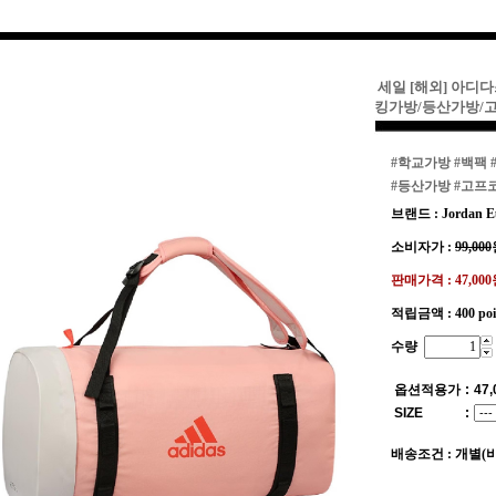
세일 [해외] 아디다
킹가방/등산가방/
#학교가방
#백팩
#등산가방
#고프
브랜드 : Jordan E
소비자가 :
99,000
판매가격 :
47,00
적립금액 :
400 po
수량
옵션적용가
:
47,
SIZE
:
배송조건 : 개별(