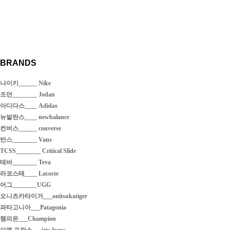
BRANDS
나이키______ Nike
조던________ Jodan
아디다스____ Adidas
뉴발란스____ newbalance
컨버스______ converse
반스________ Vans
TCSS________ Critical Slide
테바________ Teva
라코스테____ Lacoste
어그________UGG
오니츠카타이거___onitsukatiger
파타고니아___Patagonia
챔피온___Champion