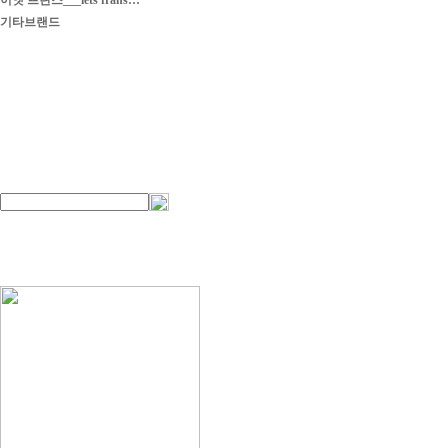
이엣 프란스___iets frans…
기타브랜드