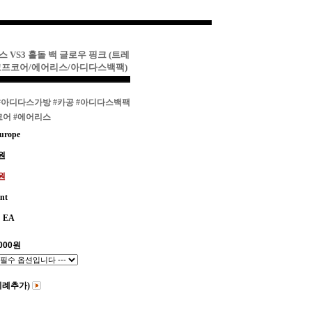
스 VS3 홀돌 백 글로우 핑크 (트레
고프코어/에어리스/아디다스백팩)
#아디다스가방
#카공
#아디다스백팩
코어
#에어리스
urope
원
0원
int
EA
000
원
비례추가)