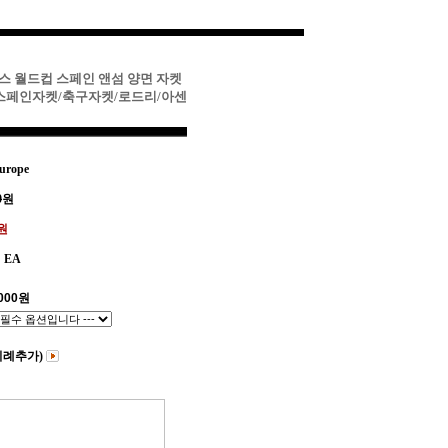
다스 월드컵 스페인 앤섬 양면 자켓
스페인자켓/축구자켓/로드리/아센
urope
0
원
0원
EA
000
원
비례추가)