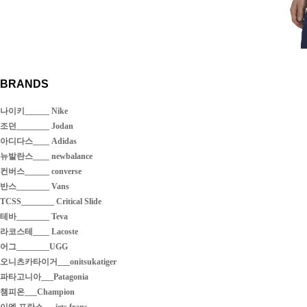
BRANDS
나이키______ Nike
조던________ Jodan
아디다스____ Adidas
뉴발란스____ newbalance
컨버스______ converse
반스________ Vans
TCSS________ Critical Slide
테바________ Teva
라코스테____ Lacoste
어그________UGG
오니츠카타이거___onitsukatiger
파타고니아___Patagonia
챔피온___Champion