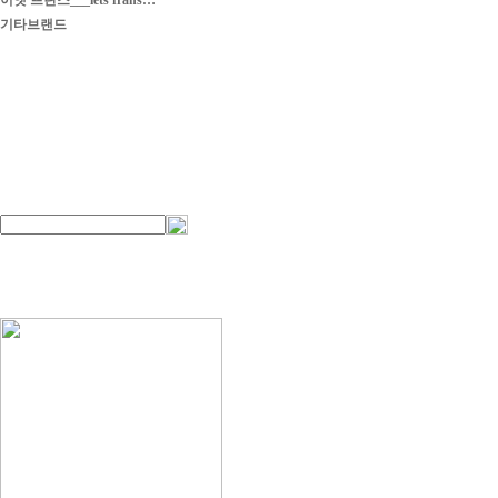
이엣 프란스___iets frans…
기타브랜드