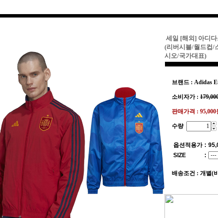
세일 [해외] 아디
(리버시블/월드컵/
시오/국가대표)
브랜드 : Adidas E
소비자가 :
179,00
판매가격 :
95,00
수량
옵션적용가
:
95,
SIZE
:
배송조건 : 개별(