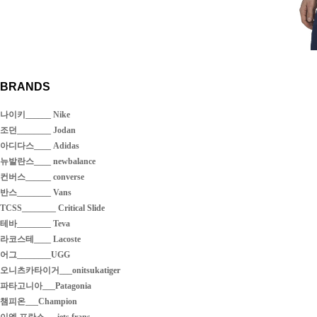
BRANDS
나이키______ Nike
조던________ Jodan
아디다스____ Adidas
뉴발란스____ newbalance
컨버스______ converse
반스________ Vans
TCSS________ Critical Slide
테바________ Teva
라코스테____ Lacoste
어그________UGG
오니츠카타이거___onitsukatiger
파타고니아___Patagonia
챔피온___Champion