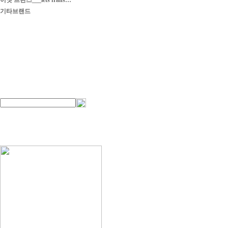
이엣 프란스___iets frans…
기타브랜드