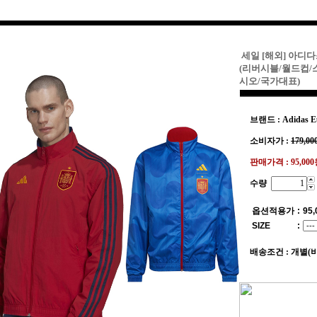
세일 [해외] 아디
(리버시블/월드컵/
시오/국가대표)
브랜드 : Adidas E
소비자가 :
179,00
판매가격 :
95,00
수량
옵션적용가
:
95,
SIZE
:
배송조건 : 개별(