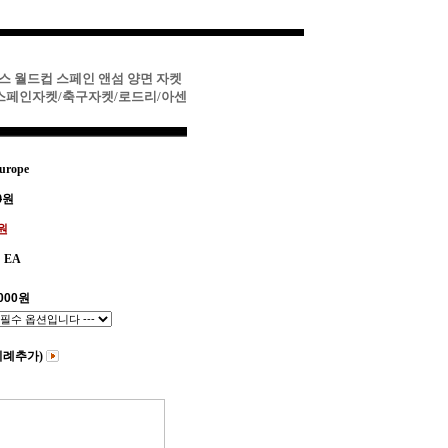
다스 월드컵 스페인 앤섬 양면 자켓
스페인자켓/축구자켓/로드리/아센
urope
0
원
0원
EA
000
원
비례추가)