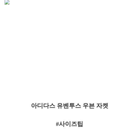
아디다스 유벤투스 우븐 자켓
#사이즈팁