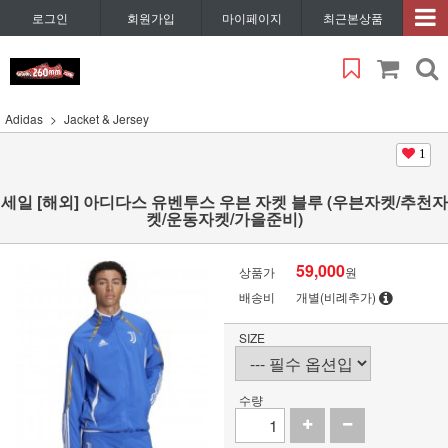
로그인
회원가입
마이페이지
최근본상품
Adidas
Jacket & Jersey
1
세일 [해외] 아디다스 유벤투스 우븐 자켓 블루 (우븐자켓/추천자
켓/운동자켓/가을준비)
59,000
상품가
원
배송비
개별(비례추가)
SIZE
수량