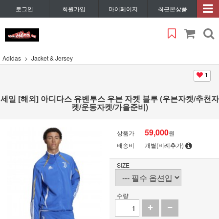
로그인
회원가입
마이페이지
최근본상품
Adidas
Jacket & Jersey
1
세일 [해외] 아디다스 유벤투스 우븐 자켓 블루 (우븐자켓/추천자
켓/운동자켓/가을준비)
59,000
상품가
원
배송비
개별(비례추가)
SIZE
수량