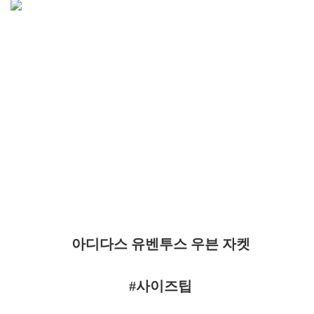
아디다스 유벤투스 우븐 자켓
#사이즈팁