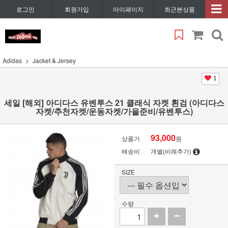
로그인
회원가입
마이페이지
최근본상품
Adidas
Jacket & Jersey
1
세일 [해외] 아디다스 유벤투스 21 클래식 자켓 흰검 (아디다스
자켓/추천자켓/운동자켓/가을준비/유벤투스)
93,000
상품가
원
배송비
개별(비례추가)
SIZE
수량